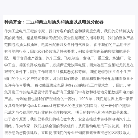
种类齐全：工业和商业用插头和插座以及电源分配器
作为工业电气工程的专家，我们对客户的安全和满意度负责。我们的分销解决方
案的灵活性、精益组织和最高级别的安全性是我们的指导原则。我们的整体产品
范围包括插头和插座、电源分配器以及各种电气设备。 由于我们的产品用于所
有可能的行业，因此它们必须满足特殊要求，例如高效和创新的数据和能源分
配。 用于食品生产设施、汽车工业、飞机制造、发电厂、重工业、炼油厂、化
学工业、德国铁路或造船厂，必须保证无故障电源，因为这些工业领域尤其是在
艰苦的条件下，因为工作环境往往极其恶劣和苛刻。 我们还特别关注各个生产
部门的个人和客户特定要求，因为对我们来说，能源和数据的分配意味着质量不
允许有任何妥协。 移动能源供应也是许多行业的核心工作要求之一。因此，密
集开发工作的结果是设计用于在所有工业部门中有效和移动地分配数据和电力的
产品。 专利创新也是我们产品组合的一部分。1998 年，我们是世界上第一家开
发具有免维护 Quick Connect 连接技术的连接器的制造商。这一开创性的想法
已成为当今德国电气行业的标准连接技术。 明天的数字化和移动性就是未来。
出于这个原因，我们已将我们的核心竞争力、安全连接技术转移到电动汽车上。
因此，作为专家，我们提供全面的系统组件，从而推动电动汽车的发展。 我们
很乐意为您提供建议。立即使用我们的专业经销商搜索来查找您的区域联系人。